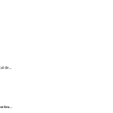
al de...
...
nt lieu