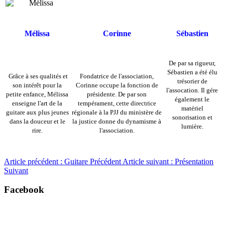
Mélissa
Corinne
Sébastien
De par sa rigueur,
Sébastien a été élu
Grâce à ses qualités et
Fondatrice de l'association,
trésorier de
son intérêt pour la
Corinne occupe la fonction de
l'assocation. Il gére
petite enfance, Mélissa
présidente. De par son
également le
enseigne l'art de la
tempérament, cette directrice
matériel
guitare aux plus jeunes
régionale à la PJJ du ministère de
sonorisation et
dans la douceur et le
la justice donne du dynamisme à
lumière.
rire.
l'association.
Article précédent : Guitare
Précédent
Article suivant : Présentation
Suivant
Facebook